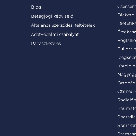
Csecsem
Blog
Diabetol
Betegjogi képviselő
Dietetik
Általános szerződési feltételek
Érsebész
Adatvédelmi szabályat
Foglalk
Panaszkezelés
Fül-orr-
Idegsebé
Kardioló
Nőgyógy
Ortopéd
Otoneur
Radiológ
Reumato
Sportdie
Sportkar
Szemész