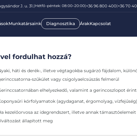
gysándor J. u. 31.
|
Hétfő–péntek: 08:00–20:00
|
+36 96 800 400
|
+36 70 4
ások
Munkatársaink
Diagnosztika
Árak
Kapcsolat
vel fordulhat hozzá?
Nyaki, háti és derék-, illetve végtagokba sugárzó fájdalom, külö
gerinccsatorna-szűkület vagy csigolyaelcsúszás felmerül
Gerinccsatornában elhelyezkedő, valamint a gerincoszlopot érin
Koponyaűri kórfolyamatok (agydaganat, érgomolyag, vízfejűség)
Ha kezelőorvosa az idegrendszert, illetve annak támasztóelemeit
elváltozást állapított meg