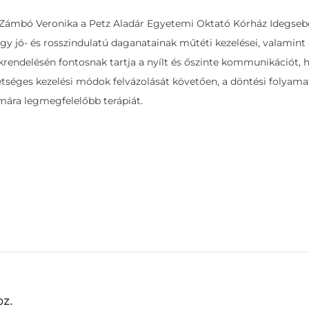
 Zámbó Veronika a Petz Aladár Egyetemi Oktató Kórház Idegsebé
agy jó- és rosszindulatú daganatainak műtéti kezelései, valamint
krendelésén fontosnak tartja a nyílt és őszinte kommunikációt, h
etséges kezelési módok felvázolását követően, a döntési folyama
mára legmegfelelőbb terápiát.
oz.