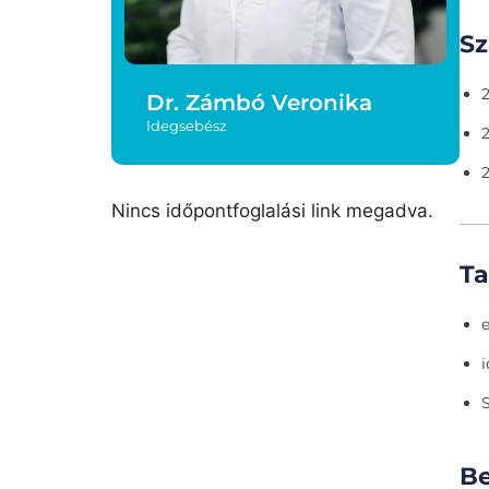
Sz
Dr. Zámbó Veronika
Idegsebész
Nincs időpontfoglalási link megadva.
T
B