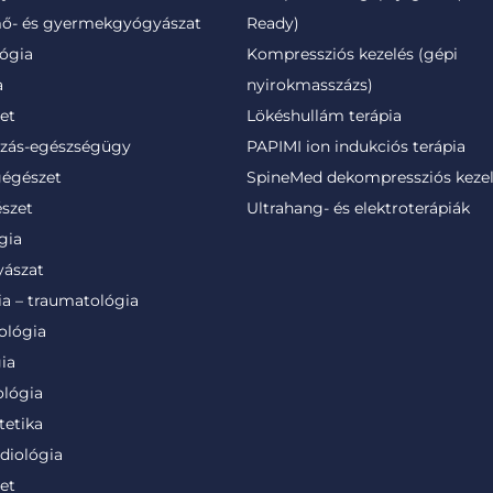
ő- és gyermekgyógyászat
Ready)
ógia
Kompressziós kezelés (gépi
a
nyirokmasszázs)
et
Lökéshullám terápia
ozás-egészségügy
PAPIMI ion indukciós terápia
gégészet
SpineMed dekompressziós keze
szet
Ultrahang- és elektroterápiák
gia
ászat
ia – traumatológia
ológia
ia
lógia
tetika
diológia
et