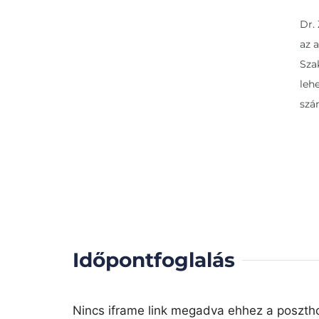
Dr.
az 
Sza
leh
szá
Időpontfoglalás
Nincs iframe link megadva ehhez a poszth