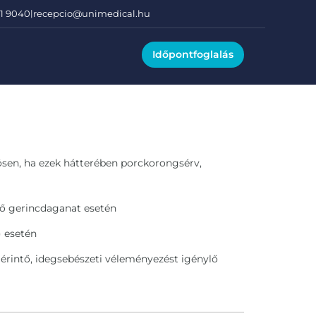
01 9040
|
recepcio@unimedical.hu
Időpontfoglalás
nösen, ha ezek hátterében porckorongsérv,
tő gerincdaganat esetén
 esetén
 érintő, idegsebészeti véleményezést igénylő