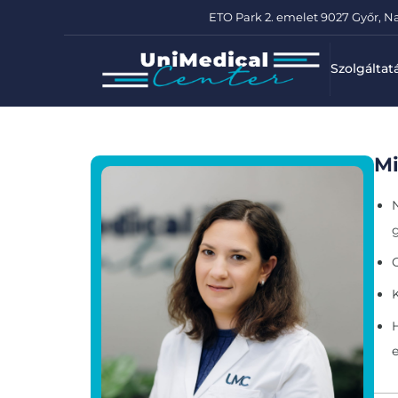
ETO Park 2. emelet 9027 Győr, Na
Szolgáltat
Mi