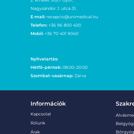
2. emelet 9027 Győr,
Nagysándor J. utca 31.
E-mail:
recepcio@unimedical.hu
Telefon:
+36 96 800 400
Mobil:
+36 70 401 9040
Nyitvatartás:
Hétfő–péntek:
08:00–20:00
Szombat–vasárnap:
Zárva
Információk
Szakr
Kapcsolat
Alvásme
Rólunk
Belgyóg
Árak
Bőrgyóg