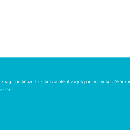
agasan képzett szakorvosokkal várjuk pácienseinket. Akár meg
hozzánk.