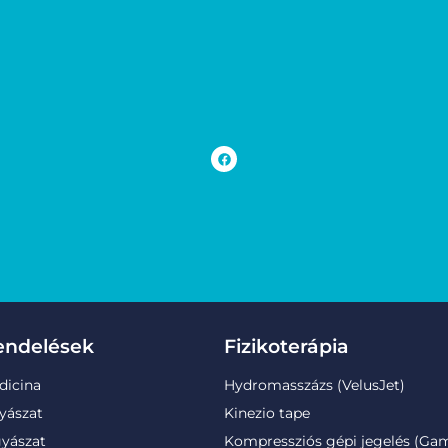
endelések
Fizikoterápia
dicina
Hydromasszázs (VelusJet)
yászat
Kinezio tape
yászat
Kompressziós gépi jegelés (Ga