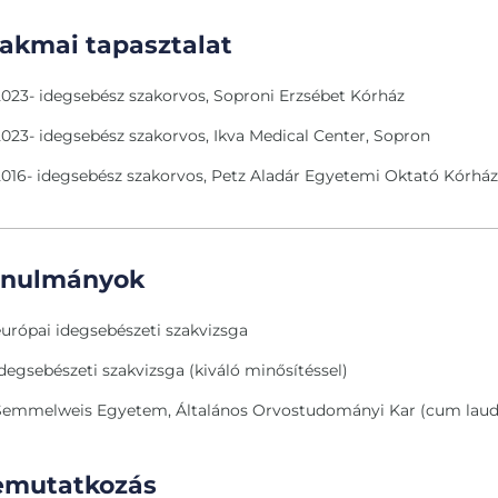
akmai tapasztalat
2023-
idegsebész szakorvos, Soproni Erzsébet Kórház
2023-
idegsebész szakorvos, Ikva Medical Center, Sopron
2016-
idegsebész szakorvos, Petz Aladár Egyetemi Oktató Kórház,
anulmányok
európai idegsebészeti szakvizsga
idegsebészeti szakvizsga (kiváló minősítéssel)
Semmelweis Egyetem, Általános Orvostudományi Kar (cum laude
emutatkozás