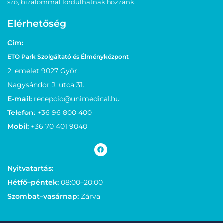
szó, bizalommal fordulhatnak hozzánk.
Elérhetőség
Cím:
ETO Park Szolgáltató és Élményközpont
2. emelet 9027 Győr,
Nagysándor J. utca 31.
E-mail:
recepcio@unimedical.hu
Telefon:
+36 96 800 400
Mobil:
+36 70 401 9040
Nyitvatartás:
Hétfő–péntek:
08:00–20:00
Szombat–vasárnap:
Zárva