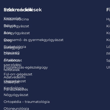
Információk
Szakrendelések
F
Kapcsolat
Alvásmedicina
H
Rólunk
Belgyógyászat
Ki
Árak
Bőrgyógyászat
K
Csecsemő- és gyermekgyógyászat
Ko
Blog
Diabetológia
Lö
Betegjogi
képviselő
Dietetika
PA
Általános
Érsebészet
S
szerződési
Foglalkozás-egészségügy
Ul
feltételek
Fül-orr-gégészet
Adatvédelmi
Idegsebészet
szabályat
Kardiológia
Panaszkezelés
Nőgyógyászat
Ortopédia – traumatológia
Otoneurológia