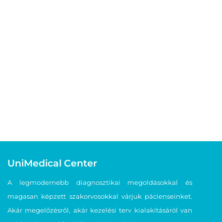
UniMedical Center
A legmodernebb diagnosztikai megoldásokkal és
magasan képzett szakorvosokkal várjuk pácienseinket.
Akár megelőzésről, akár kezelési terv kialakításáról van