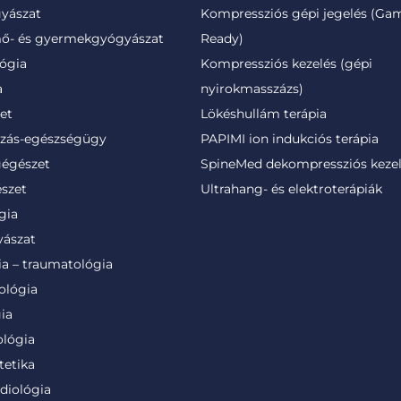
yászat
Kompressziós gépi jegelés (Ga
ő- és gyermekgyógyászat
Ready)
ógia
Kompressziós kezelés (gépi
a
nyirokmasszázs)
et
Lökéshullám terápia
ozás-egészségügy
PAPIMI ion indukciós terápia
gégészet
SpineMed dekompressziós keze
szet
Ultrahang- és elektroterápiák
gia
ászat
ia – traumatológia
ológia
ia
lógia
tetika
diológia