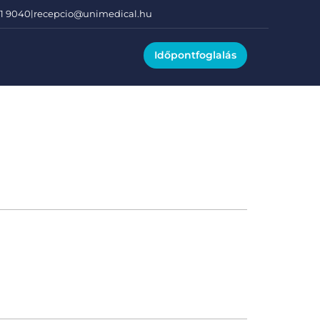
01 9040
|
recepcio@unimedical.hu
Időpontfoglalás