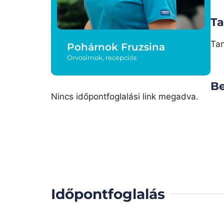
T
Tan
Pohárnok Fruzsina
Orvosírnok, recepciós
B
Nincs időpontfoglalási link megadva.
Időpontfoglalás