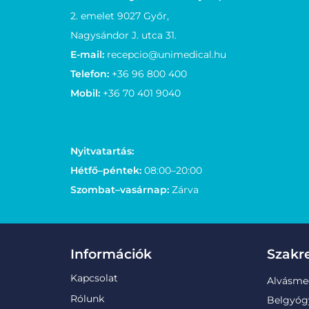
2. emelet 9027 Győr,
Nagysándor J. utca 31.
E-mail:
recepcio@unimedical.hu
Telefon:
+36 96 800 400
Mobil:
+36 70 401 9040
Nyitvatartás:
Hétfő–péntek:
08:00–20:00
Szombat–vasárnap:
Zárva
Információk
Szakr
Kapcsolat
Alvásme
Rólunk
Belgyóg