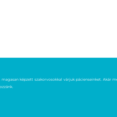
agasan képzett szakorvosokkal várjuk pácienseinket. Akár meg
hozzánk.