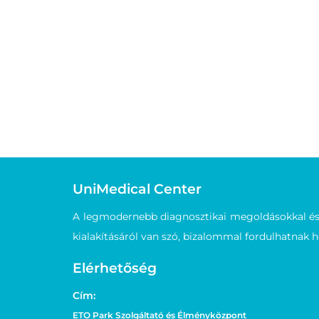
UniMedical Center
A legmodernebb diagnosztikai megoldásokkal és m
kialakításáról van szó, bizalommal fordulhatnak 
Elérhetőség
Cím:
ETO Park Szolgáltató és Élményközpont