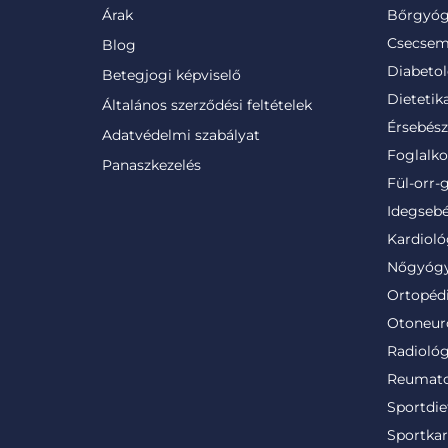
Árak
Bőrgyóg
Csecsem
Blog
Diabetol
Betegjogi képviselő
Dietetik
Általános szerződési feltételek
Érsebész
Adatvédelmi szabályat
Foglalk
Panaszkezelés
Fül-orr-
Idegsebé
Kardioló
Nőgyógy
Ortopéd
Otoneur
Radiológ
Reumato
Sportdie
Sportkar