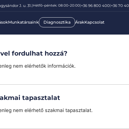
gysándor J. u. 31.
|
Hétfő–péntek: 08:00–20:00
|
+36 96 800 400
|
+36 70 4
ások
Munkatársaink
Diagnosztika
Árak
Kapcsolat
vel fordulhat hozzá?
enleg nem elérhetők információk.
akmai tapasztalat
enleg nem elérhető szakmai tapasztalat.