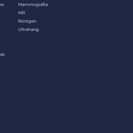
me
Mammográfia
MR
Röntgen
Ultrahang
lés