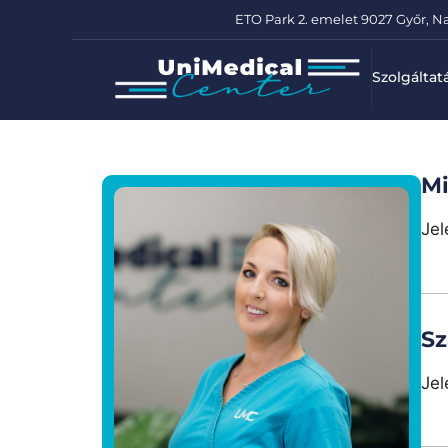
ETO Park 2. emelet 9027 Győr, Na
Szolgáltat
Mi
Jel
Sz
Jel