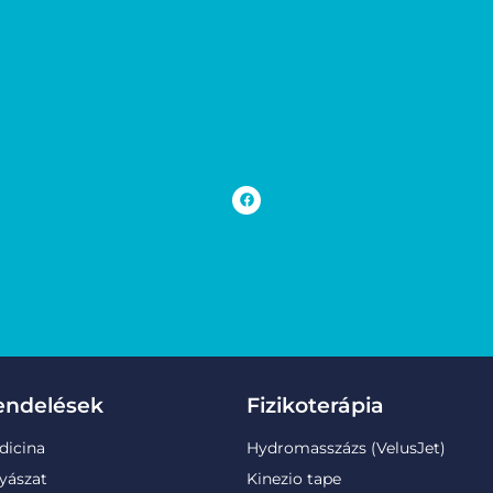
endelések
Fizikoterápia
dicina
Hydromasszázs (VelusJet)
yászat
Kinezio tape