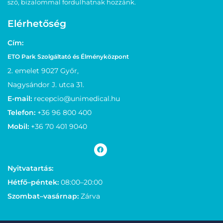
szó, bizalommal fordulhatnak hozzánk.
Elérhetőség
Cím:
ETO Park Szolgáltató és Élményközpont
2. emelet 9027 Győr,
Nagysándor J. utca 31.
E-mail:
recepcio@unimedical.hu
Telefon:
+36 96 800 400
Mobil:
+36 70 401 9040
Nyitvatartás:
Hétfő–péntek:
08:00–20:00
Szombat–vasárnap:
Zárva