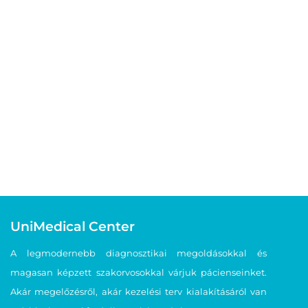
UniMedical Center
A legmodernebb diagnosztikai megoldásokkal és
magasan képzett szakorvosokkal várjuk pácienseinket.
Akár megelőzésről, akár kezelési terv kialakításáról van