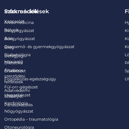
Információk
Szakrendelések
F
Kapcsolat
Alvásmedicina
H
Rólunk
Belgyógyászat
Ki
Árak
Bőrgyógyászat
K
Csecsemő- és gyermekgyógyászat
Ko
Blog
Diabetológia
Lö
Betegjogi
képviselő
Dietetika
PA
Általános
Érsebészet
S
szerződési
Foglalkozás-egészségügy
Ul
feltételek
Fül-orr-gégészet
Adatvédelmi
Idegsebészet
szabályat
Kardiológia
Panaszkezelés
Nőgyógyászat
Ortopédia – traumatológia
Otoneurológia