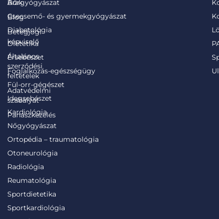
Árak
Bőrgyógyászat
K
Csecsemő- és gyermekgyógyászat
Ko
Blog
Diabetológia
Lö
Betegjogi
képviselő
Dietetika
PA
Általános
Érsebészet
S
szerződési
Foglalkozás-egészségügy
Ul
feltételek
Fül-orr-gégészet
Adatvédelmi
Idegsebészet
szabályat
Kardiológia
Panaszkezelés
Nőgyógyászat
Ortopédia – traumatológia
Otoneurológia
Radiológia
Reumatológia
Sportdietetika
Sportkardiológia