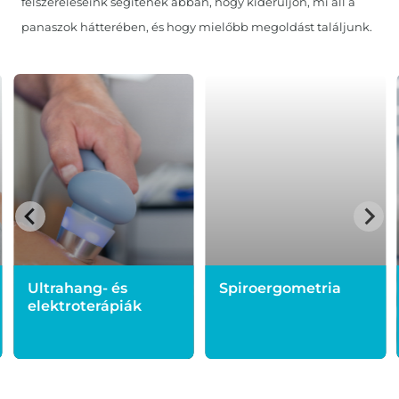
felszereléseink segítenek abban, hogy kiderüljön, mi áll a
panaszok hátterében, és hogy mielőbb megoldást találjunk.
Ultrahang- és
Spiroergometria
elektroterápiák