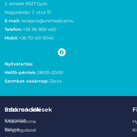
2. emelet 9027 Győr,
Nagysándor J. utca 31.
E-mail:
recepcio@unimedical.hu
Telefon:
+36 96 800 400
Mobil:
+36 70 401 9040
Nyitvatartás:
Hétfő–péntek:
08:00–20:00
Szombat–vasárnap:
Zárva
Információk
Szakrendelések
F
Kapcsolat
Alvásmedicina
H
Rólunk
Belgyógyászat
Ki