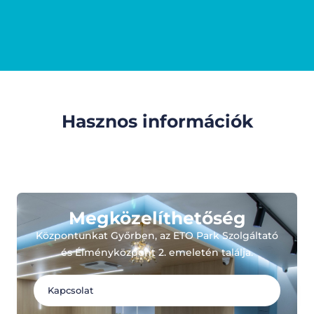
Hasznos információk
Megközelíthetőség
Központunkat Győrben, az ETO Park Szolgáltató
és Élményközpont 2. emeletén találja.
Kapcsolat