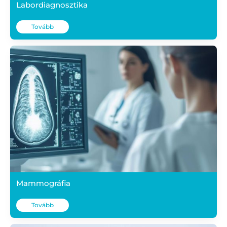
Labordiagnosztika
Tovább
Mammográfia
Tovább