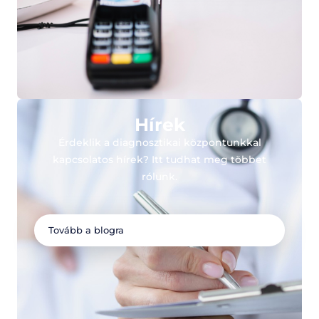
Hírek
Érdeklik a diagnosztikai központunkkal
kapcsolatos hírek? Itt tudhat meg többet
rólunk.
Tovább a blogra