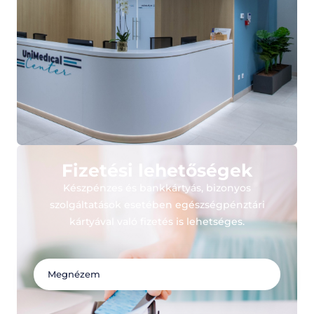
Fizetési lehetőségek
Készpénzes és bankkártyás, bizonyos
szolgáltatások esetében egészségpénztári
kártyával való fizetés is lehetséges.
Megnézem