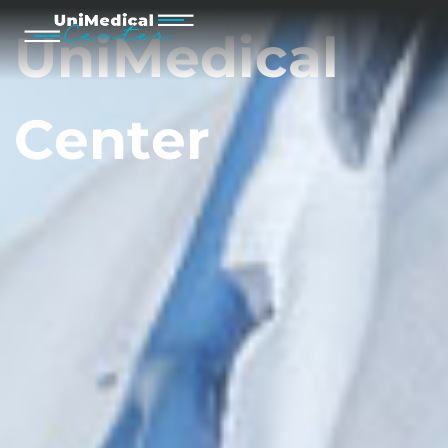
d
i
a
g
n
o
s
z
t
i
k
a
i
k
ö
z
p
o
n
t
U
n
i
M
e
d
i
c
a
l
C
e
n
t
e
r