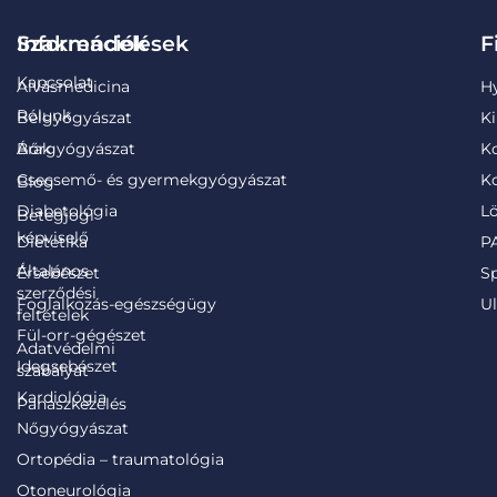
Információk
Szakrendelések
F
Kapcsolat
Alvásmedicina
H
Rólunk
Belgyógyászat
Ki
Árak
Bőrgyógyászat
K
Csecsemő- és gyermekgyógyászat
Ko
Blog
Diabetológia
Lö
Betegjogi
képviselő
Dietetika
PA
Általános
Érsebészet
S
szerződési
Foglalkozás-egészségügy
Ul
feltételek
Fül-orr-gégészet
Adatvédelmi
Idegsebészet
szabályat
Kardiológia
Panaszkezelés
Nőgyógyászat
Ortopédia – traumatológia
Otoneurológia