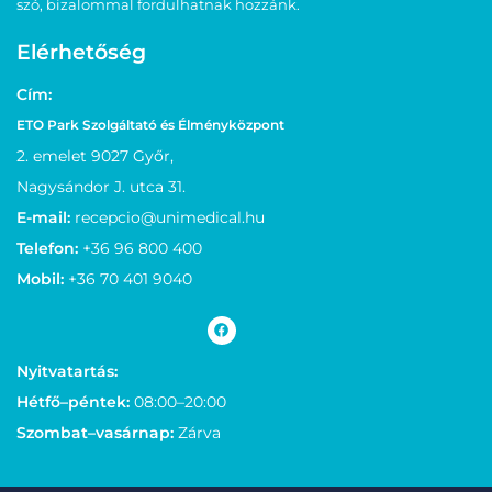
szó, bizalommal fordulhatnak hozzánk.
Elérhetőség
Cím:
ETO Park Szolgáltató és Élményközpont
2. emelet 9027 Győr,
Nagysándor J. utca 31.
E-mail:
recepcio@unimedical.hu
Telefon:
+36 96 800 400
Mobil:
+36 70 401 9040
Nyitvatartás:
Hétfő–péntek:
08:00–20:00
Szombat–vasárnap:
Zárva