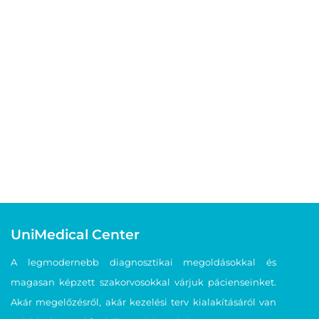
UniMedical Center
A legmodernebb diagnosztikai megoldásokkal és
magasan képzett szakorvosokkal várjuk pácienseinket.
Akár megelőzésről, akár kezelési terv kialakításáról van