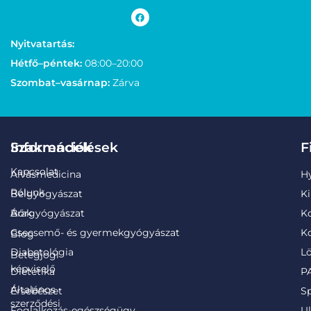
Nyitvatartás:
Hétfő–péntek:
08:00–20:00
Szombat–vasárnap:
Zárva
Információk
Szakrendelések
F
Kapcsolat
Alvásmedicina
H
Rólunk
Belgyógyászat
Ki
Árak
Bőrgyógyászat
K
Csecsemő- és gyermekgyógyászat
Ko
Blog
Diabetológia
Lö
Betegjogi
képviselő
Dietetika
PA
Általános
Érsebészet
S
szerződési
Foglalkozás-egészségügy
Ul