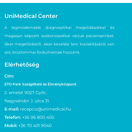
UniMedical Center
A legmodernebb diagnosztikai megoldásokkal és
magasan képzett szakorvosokkal várjuk pácienseinket.
Akár megelőzésről, akár kezelési terv kialakításáról van
szó, bizalommal fordulhatnak hozzánk.
Elérhetőség
Cím:
ETO Park Szolgáltató és Élményközpont
2. emelet 9027 Győr,
Nagysándor J. utca 31.
E-mail:
recepcio@unimedical.hu
Telefon:
+36 96 800 400
Mobil:
+36 70 401 9040