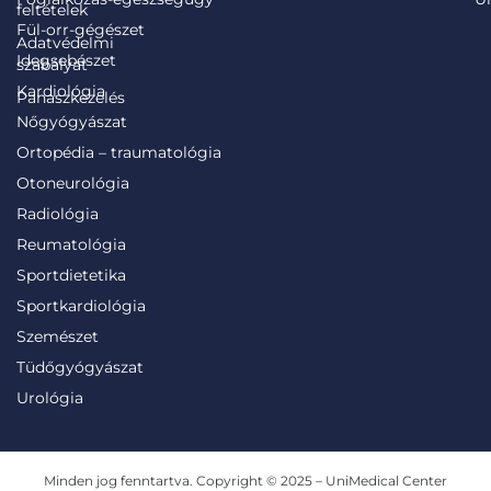
feltételek
Fül-orr-gégészet
Adatvédelmi
Idegsebészet
szabályat
Kardiológia
Panaszkezelés
Nőgyógyászat
Ortopédia – traumatológia
Otoneurológia
Radiológia
Reumatológia
Sportdietetika
Sportkardiológia
Szemészet
Tüdőgyógyászat
Urológia
Minden jog fenntartva. Copyright © 2025 – UniMedical Center